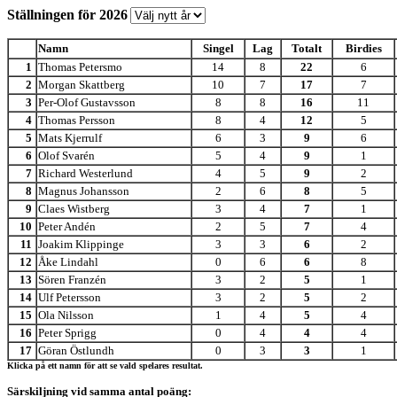
Ställningen för 2026
Namn
Singel
Lag
Totalt
Birdies
1
Thomas Petersmo
14
8
22
6
2
Morgan Skattberg
10
7
17
7
3
Per-Olof Gustavsson
8
8
16
11
4
Thomas Persson
8
4
12
5
5
Mats Kjerrulf
6
3
9
6
6
Olof Svarén
5
4
9
1
7
Richard Westerlund
4
5
9
2
8
Magnus Johansson
2
6
8
5
9
Claes Wistberg
3
4
7
1
10
Peter Andén
2
5
7
4
11
Joakim Klippinge
3
3
6
2
12
Åke Lindahl
0
6
6
8
13
Sören Franzén
3
2
5
1
14
Ulf Petersson
3
2
5
2
15
Ola Nilsson
1
4
5
4
16
Peter Sprigg
0
4
4
4
17
Göran Östlundh
0
3
3
1
Klicka på ett namn för att se vald spelares resultat.
Särskiljning vid samma antal poäng: